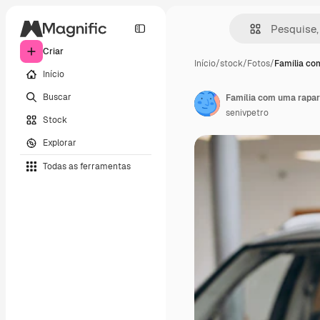
Criar
Início
/
stock
/
Fotos
/
Família co
Início
Buscar
Família com uma rapar
senivpetro
Stock
Explorar
Todas as ferramentas