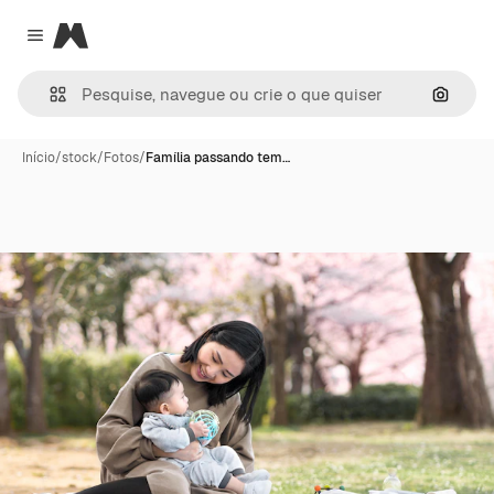
Magnific
Close menu
Pesqui
Início
/
stock
/
Fotos
/
Família passando tem…