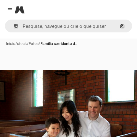
Magnific
Close menu
Pesqui
Início
/
stock
/
Fotos
/
Família sorridente d…