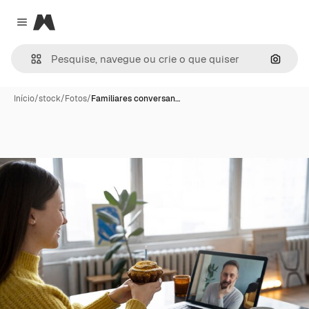
Magnific
Close menu
Pesqui
Início
/
stock
/
Fotos
/
Familiares conversan…