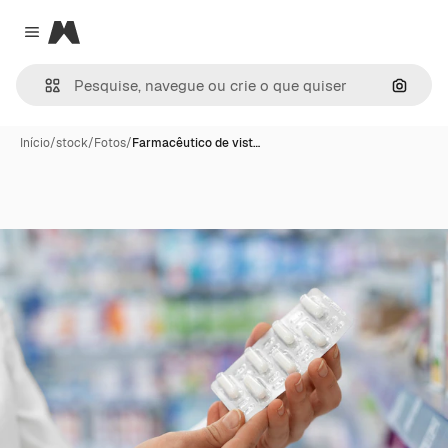
Magnific
Close menu
Pesqui
Início
/
stock
/
Fotos
/
Farmacêutico de vist…