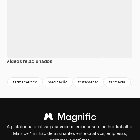
Vídeos relacionados
Premium
Premium
Gerado por IA
Premium
Premium
farmaceutico
medicação
tratamento
farmacia
jo
A plataforma criativa para você direcionar seu melhor trabalho.
Mais de 1 milhão de assinantes entre criativos, empresas,