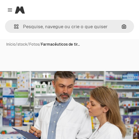
Magnific
Close menu
Pesqui
Início
/
stock
/
Fotos
/
Farmacêuticos de tir…