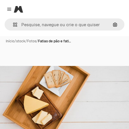
Magnific
Close menu
Pesqui
Início
/
stock
/
Fotos
/
Fatias de pão e fati…