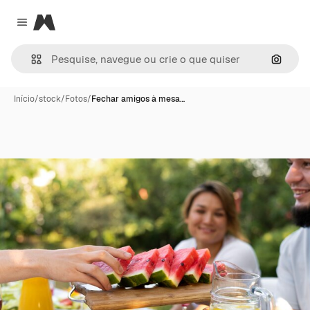
Magnific
Close menu
Pesqui
Início
/
stock
/
Fotos
/
Fechar amigos à mesa…