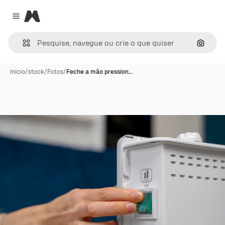
Magnific
Close menu
Pesqui
Início
/
stock
/
Fotos
/
Feche a mão pression…