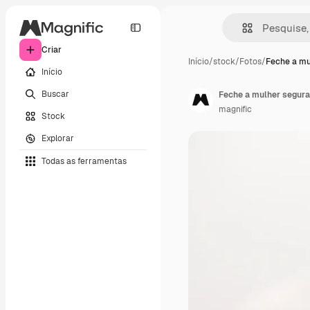
Criar
Início
/
stock
/
Fotos
/
Feche a mu
Início
Buscar
Feche a mulher seguran
magnific
Stock
Explorar
Todas as ferramentas