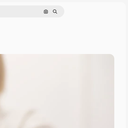
Pesquisar por imagem
Buscar