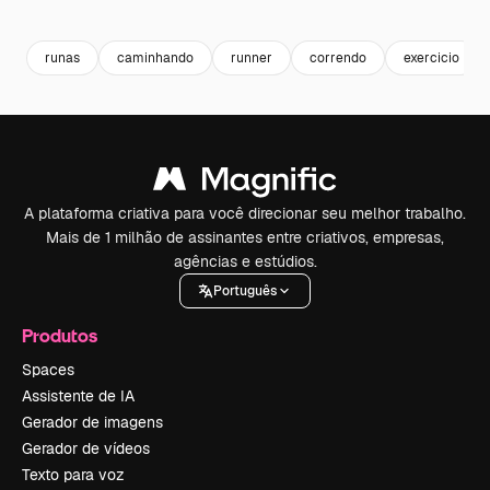
Premium
Premium
Premium
Premium
runas
caminhando
runner
correndo
exercicio
A plataforma criativa para você direcionar seu melhor trabalho.
Mais de 1 milhão de assinantes entre criativos, empresas,
agências e estúdios.
Português
Produtos
Spaces
Assistente de IA
Gerador de imagens
Gerador de vídeos
Texto para voz