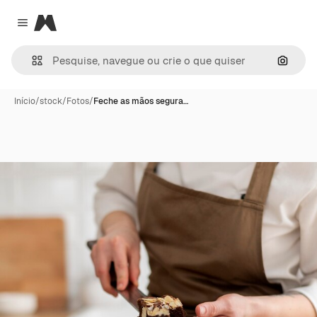
Magnific
Close menu
Pesqui
Início
/
stock
/
Fotos
/
Feche as mãos segura…