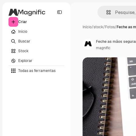
Criar
Início
/
stock
/
Fotos
/
Feche as m
Início
Buscar
Feche as mãos seguran
magnific
Stock
Explorar
Todas as ferramentas