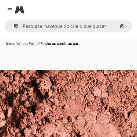
Magnific
Close menu
Pesqui
Início
/
stock
/
Fotos
/
Feche as sombras par…