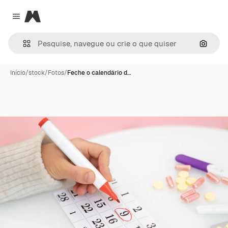
Magnific
Close menu
Pesqui
Início
/
stock
/
Fotos
/
Feche o calendário d…