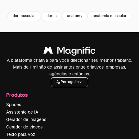
Premium
Premium
Gerado por IA
Premium
Premium
dor muscular
dores
anatomy
anatomia muscular
A plataforma criativa para você direcionar seu melhor trabalho.
Mais de 1 milhão de assinantes entre criativos, empresas,
agências e estúdios.
Português
Produtos
Spaces
Assistente de IA
Gerador de imagens
Gerador de vídeos
Texto para voz