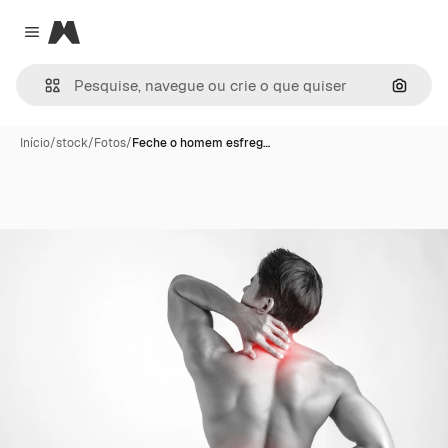
Magnific
Close menu
Pesqui
Início
/
stock
/
Fotos
/
Feche o homem esfreg…