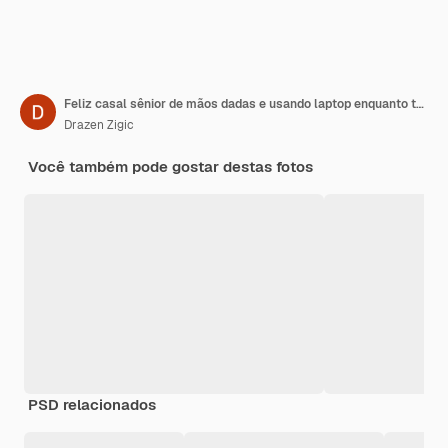
Feliz casal sênior de mãos dadas e usando laptop enquanto tem uma reunião com consultor financeiro no escritório Homem sênior está apontando algo no laptop
Drazen Zigic
Você também pode gostar destas fotos
PSD relacionados