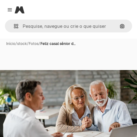
Magnific
Close menu
Pesqui
Início
/
stock
/
Fotos
/
Feliz casal sênior d…