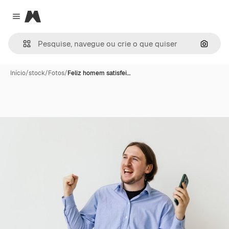
Magnific
Close menu
Pesqui
Início
/
stock
/
Fotos
/
Feliz homem satisfei…