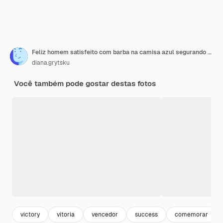
Feliz homem satisfeito com barba na camisa azul segurando smartphone e sorrindo fazendo sim gesto comemorando a loteria online ou vitória de doação isolada no fundo branco
diana.grytsku
Você também pode gostar destas fotos
victory
vitoria
vencedor
success
comemorar