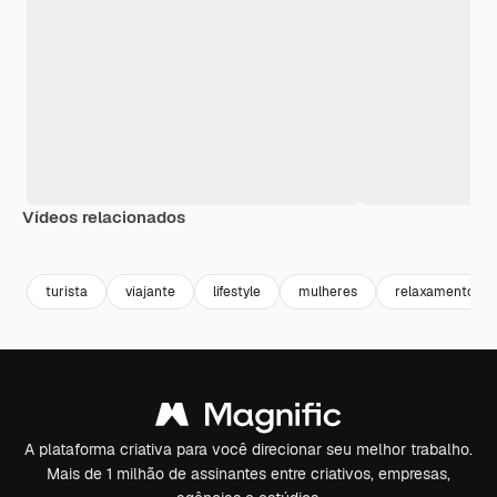
Vídeos relacionados
Premium
Premium
Premium
Premium
turista
viajante
lifestyle
mulheres
relaxamento
A plataforma criativa para você direcionar seu melhor trabalho.
Mais de 1 milhão de assinantes entre criativos, empresas,