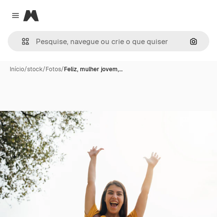
Magnific
Close menu
Pesqui
Início
/
stock
/
Fotos
/
Feliz, mulher jovem,…