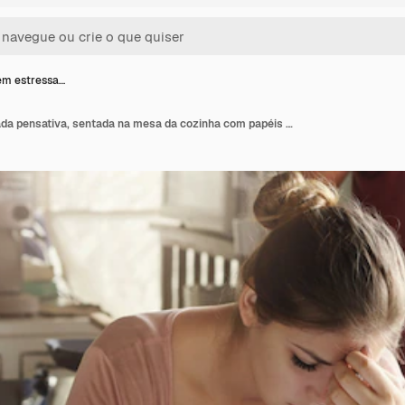
em estressa…
Fêmea jovem estressada pensativa, sentada na mesa da cozinha com papéis e computador portátil, tentando trabalhar com a pilha de contas, frustrada pela quantidade de despesas domésticas ao fazer o orçamento familiar