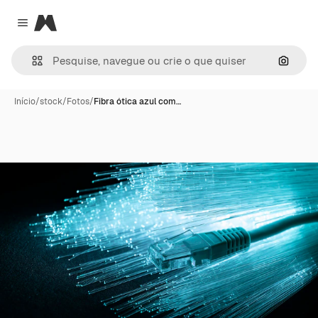
Magnific
Close menu
Pesqui
Início
/
stock
/
Fotos
/
Fibra ótica azul com…