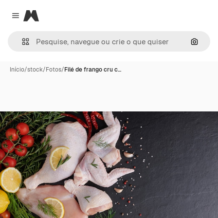
Magnific
Close menu
Pesqui
Início
/
stock
/
Fotos
/
Filé de frango cru c…