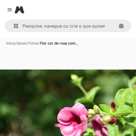
Magnific
Close menu
Pesqui
Início
/
stock
/
Fotos
/
Flor cor de rosa com…