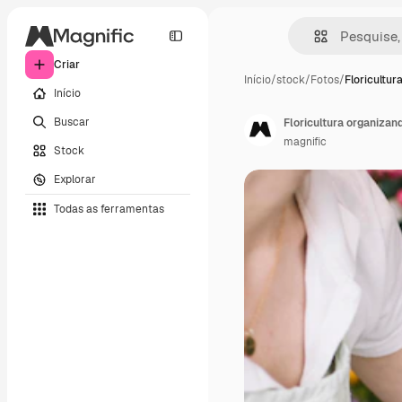
Criar
Início
/
stock
/
Fotos
/
Floricultur
Início
Buscar
Floricultura organizand
magnific
Stock
Explorar
Todas as ferramentas