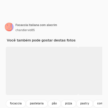
Focaccia italiana com alecrim
chandlervid85
Você também pode gostar destas fotos
focaccia
pastelaria
pão
pizza
pastry
comida 