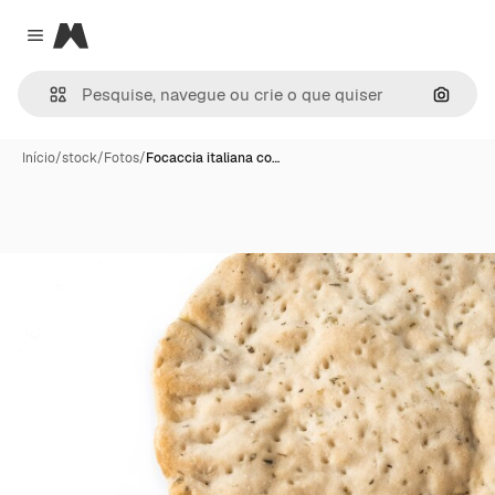
Magnific
Close menu
Pesqui
Início
/
stock
/
Fotos
/
Focaccia italiana co…