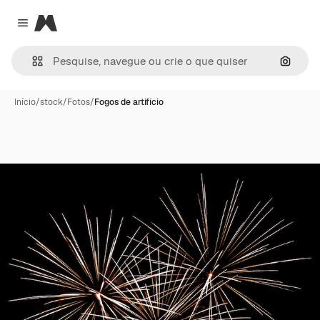
Magnific
Close menu
Pesqui
Início
/
stock
/
Fotos
/
Fogos de artifício