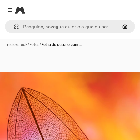
Magnific
Close menu
Pesqui
Início
/
stock
/
Fotos
/
Folha de outono com …