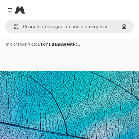
Magnific
Close menu
Pesqui
Início
/
stock
/
Fotos
/
Folha transparente c…