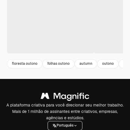
floresta outono
folhas outono
autumn
outono
bea
A plataforma criativa para você direcionar seu melhor trabalho.
Mais de 1 milhão de assinantes entre criativos, empresas,
agências e estúdios.
Português