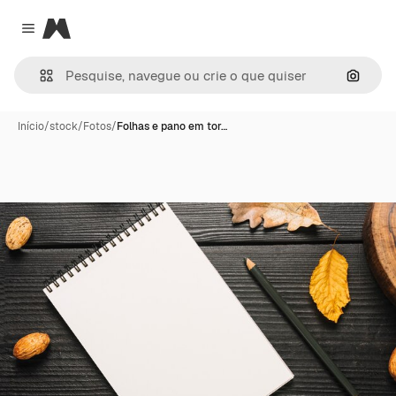
Magnific
Close menu
Pesqui
Início
/
stock
/
Fotos
/
Folhas e pano em tor…