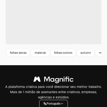
folhas secas
material
folhas outono
autumn
mesa 
A plataforma criativa para você direcionar seu melhor trabalho.
Mais de 1 milhão de assinantes entre criativos, empresas,
agências e estúdios.
Português