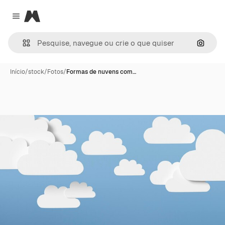
Magnific
Close menu
Pesqui
Início
/
stock
/
Fotos
/
Formas de nuvens com…