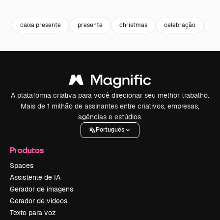
Premium
Premium
Premium
Premium
caixa presente
presente
christmas
celebração
bo
A plataforma criativa para você direcionar seu melhor trabalho.
Mais de 1 milhão de assinantes entre criativos, empresas,
agências e estúdios.
Português
Produtos
Spaces
Assistente de IA
Gerador de imagens
Gerador de vídeos
Texto para voz