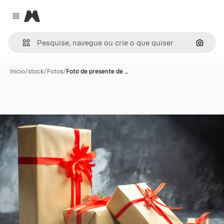
Magnific
Close menu
Pesqui
Início
/
stock
/
Fotos
/
Foto de presente de …