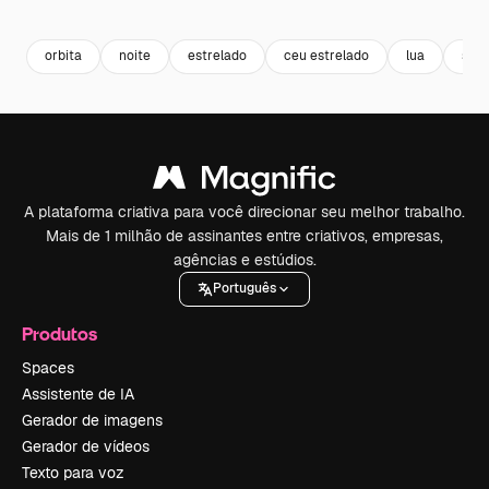
Premium
Premium
Premium
Premium
orbita
noite
estrelado
ceu estrelado
lua
star
A plataforma criativa para você direcionar seu melhor trabalho.
Mais de 1 milhão de assinantes entre criativos, empresas,
agências e estúdios.
Português
Produtos
Spaces
Assistente de IA
Gerador de imagens
Gerador de vídeos
Texto para voz