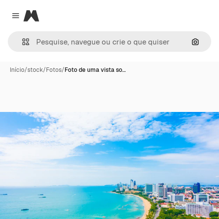
Magnific
Close menu
Pesqui
Início
/
stock
/
Fotos
/
Foto de uma vista so…