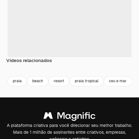
Vídeos relacionados
Premium
Premium
Premium
Premium
praia
beach
resort
praia tropical
ceu e mar
v
A plataforma criativa para você direcionar seu melhor trabalho.
Mais de 1 milhão de assinantes entre criativos, empresas,
agências e estúdios.