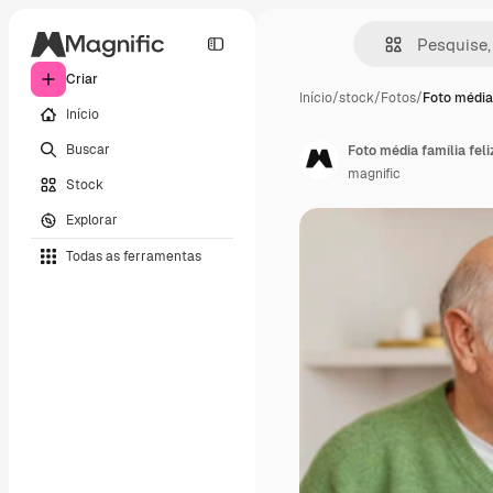
Criar
Início
/
stock
/
Fotos
/
Foto média 
Início
Buscar
Foto média família fel
magnific
Stock
Explorar
Todas as ferramentas