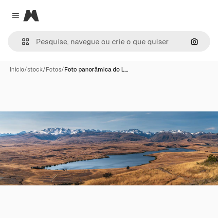
Magnific
Close menu
Pesqui
Início
/
stock
/
Fotos
/
Foto panorâmica do L…