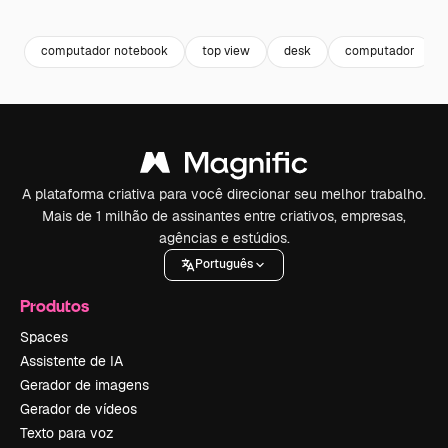
Premium
Premium
Premium
Premium
computador notebook
top view
desk
computador
A plataforma criativa para você direcionar seu melhor trabalho.
Mais de 1 milhão de assinantes entre criativos, empresas,
agências e estúdios.
Português
Produtos
Spaces
Assistente de IA
Gerador de imagens
Gerador de vídeos
Texto para voz