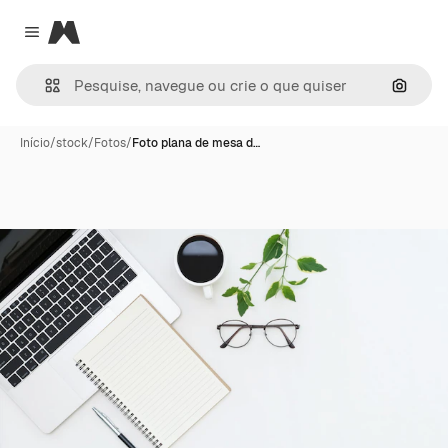
Magnific
Close menu
Pesqui
Início
/
stock
/
Fotos
/
Foto plana de mesa d…