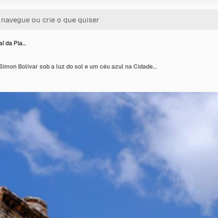
al da Pla…
Foto vertical da Plaza Simon Bolivar sob a luz do sol e um céu azul na Cidade do Panamá, Panamá