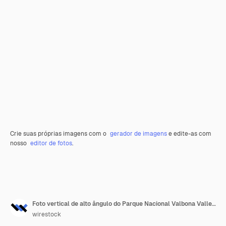
Crie suas próprias imagens com o
gerador de imagens
e edite-as com
nosso
editor de fotos
.
Foto vertical de alto ângulo do Parque Nacional Valbona Valley sob um céu azul claro na Albânia
wirestock