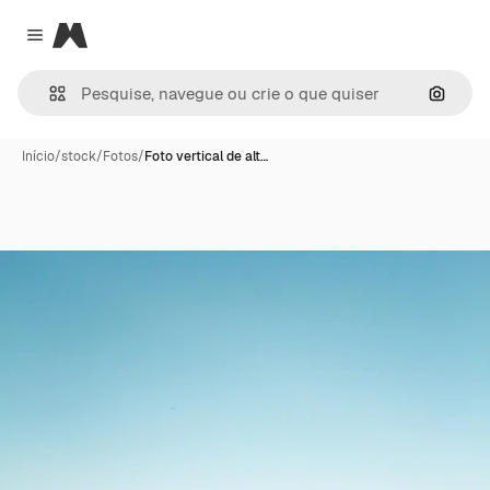
Magnific
Close menu
Pesqui
Início
/
stock
/
Fotos
/
Foto vertical de alt…