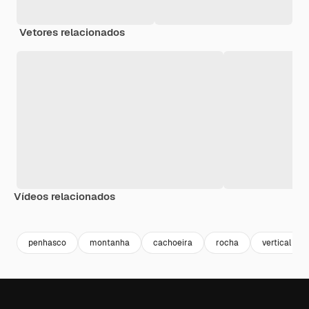
Vetores relacionados
Vídeos relacionados
Premium
Premium
Premium
Premium
penhasco
montanha
cachoeira
rocha
vertical