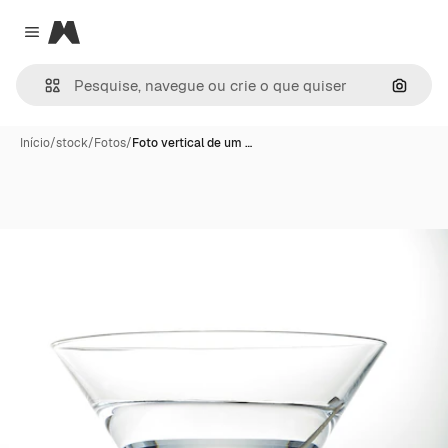
Magnific
Close menu
Pesqui
Início
/
stock
/
Fotos
/
Foto vertical de um …