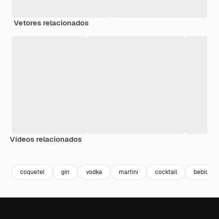
Vetores relacionados
Vídeos relacionados
Premium
Premium
Premium
Premium
coquetel
gin
vodka
martini
cocktail
bebidas