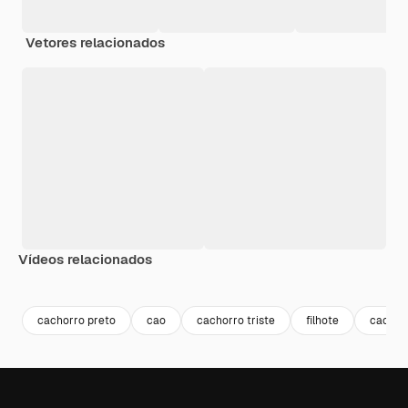
Vetores relacionados
Vídeos relacionados
Premium
Premium
Premium
Premium
Gerado por 
cachorro preto
cao
cachorro triste
filhote
cachor