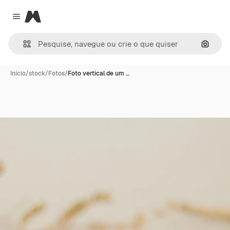
Magnific
Close menu
Pesqui
Início
/
stock
/
Fotos
/
Foto vertical de um …