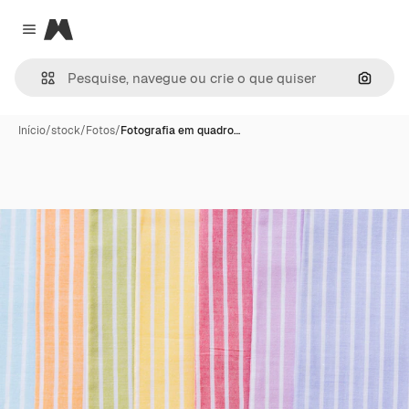
Magnific
Close menu
Pesqui
Início
/
stock
/
Fotos
/
Fotografia em quadro…