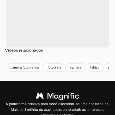
Vídeos relacionados
Premium
Premium
Premium
Premium
camera fotografica
fotografa
camera
tablet
estu
A plataforma criativa para você direcionar seu melhor trabalho.
Mais de 1 milhão de assinantes entre criativos, empresas,