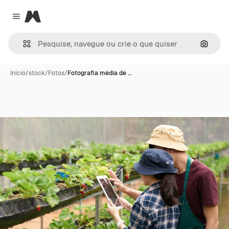
Magnific
Close menu
Pesqui
Início
/
stock
/
Fotos
/
Fotografia média de …