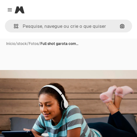
Magnific
Close menu
Pesqui
Início
/
stock
/
Fotos
/
Full shot garota com…