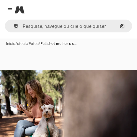
Magnific
Close menu
Pesqui
Início
/
stock
/
Fotos
/
Full shot mulher e c…