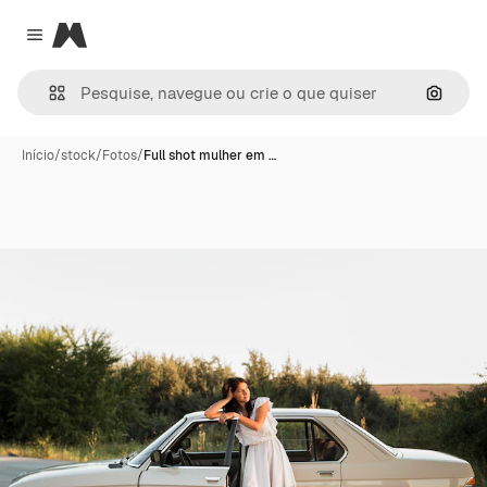
Magnific
Close menu
Pesqui
Início
/
stock
/
Fotos
/
Full shot mulher em …