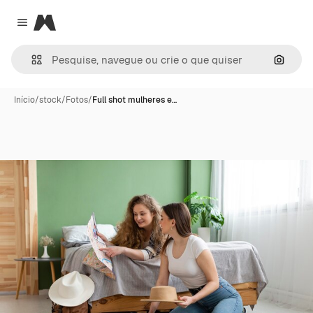
Magnific
Close menu
Pesqui
Início
/
stock
/
Fotos
/
Full shot mulheres e…