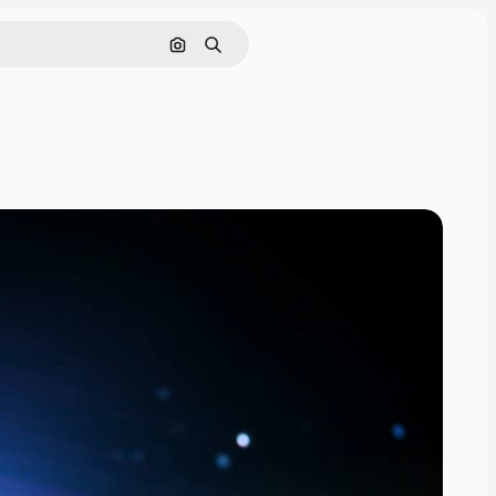
Pesquisar por imagem
Buscar