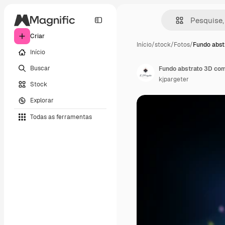
Criar
Início
/
stock
/
Fotos
/
Fundo abst
Início
Buscar
Fundo abstrato 3D com
kjpargeter
Stock
Explorar
Todas as ferramentas