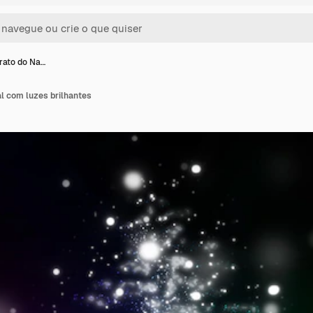
rato do Na…
l com luzes brilhantes