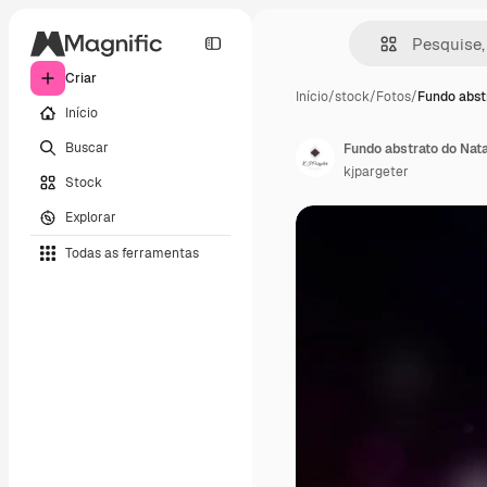
Criar
Início
/
stock
/
Fotos
/
Fundo abst
Início
Buscar
Fundo abstrato do Nata
kjpargeter
Stock
Explorar
Todas as ferramentas