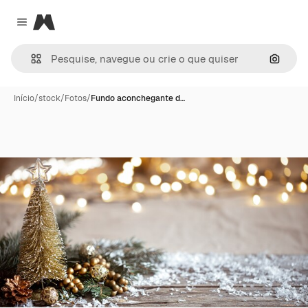
Magnific
Close menu
Pesqui
Início
/
stock
/
Fotos
/
Fundo aconchegante d…