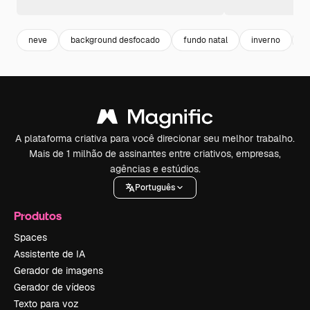
neve
background desfocado
fundo natal
inverno
d
A plataforma criativa para você direcionar seu melhor trabalho.
Mais de 1 milhão de assinantes entre criativos, empresas,
agências e estúdios.
Português
Produtos
Spaces
Assistente de IA
Gerador de imagens
Gerador de vídeos
Texto para voz