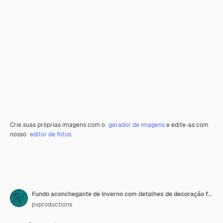
Crie suas próprias imagens com o
gerador de imagens
e edite-as com
nosso
editor de fotos
.
Fundo aconchegante de inverno com detalhes de decoração festiva, neve em uma mesa de madeira e bokeh. O conceito de atmosfera festiva em casa.
pvproductions