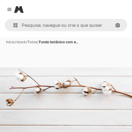
Magnific
Close menu
Pesqui
Início
/
stock
/
Fotos
/
Fundo botânico com e…